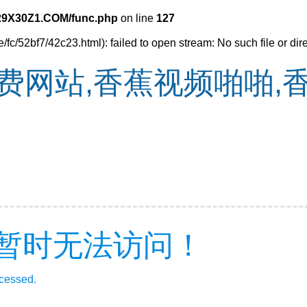
29X30Z1.COM/func.php
on line
127
fc/52bf7/42c23.html): failed to open stream: No such file or dir
费网站,香蕉视频啪啪,
暂时无法访问！
ccessed.