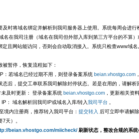
要及时将域名绑定并解析到我司服务器上使用。系统每周会进行
确保域名在我司注册（域名在我司但外部入库到第三方平台的不算
绑定且网站能访问，否则会自动取消接入。系统只检查www域名,
致被暂停，恢复流程如下：
外IP：若域名已经过期不用，则登录备案系统
beian.vhostgo.com
状态后，提交工单联系我司解除封停状态。若是在用的，请解析回
异常未及时更新： 登录备案系统
beian.vhostgo.com
，更新相关资
 IP： 域名解析回我司IP或域名入库/转入
我司平台
。
移至境内注册商，推荐转入我司平台：
提交转入
后可立即申请解除
要7天）。
tp://beian.vhostgo.com/miicheck/
刷新状态，整改合规的系统