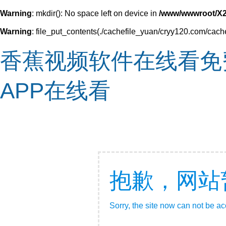
Warning
: mkdir(): No space left on device in
/www/wwwroot/X
Warning
: file_put_contents(./cachefile_yuan/cryy120.com/cache/
香蕉视频软件在线看免
APP在线看
抱歉，网站
Sorry, the site now can not be a